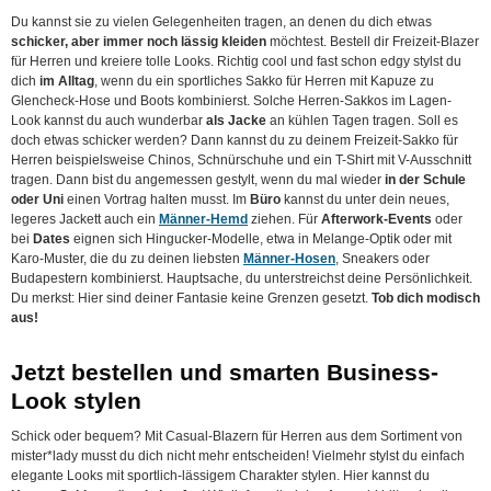
Du kannst sie zu vielen Gelegenheiten tragen, an denen du dich etwas
schicker, aber immer noch lässig kleiden
möchtest. Bestell dir Freizeit-Blazer
für Herren und kreiere tolle Looks. Richtig cool und fast schon edgy stylst du
dich
im Alltag
, wenn du ein sportliches Sakko für Herren mit Kapuze zu
Glencheck-Hose und Boots kombinierst. Solche Herren-Sakkos im Lagen-
Look kannst du auch wunderbar
als Jacke
an kühlen Tagen tragen. Soll es
doch etwas schicker werden? Dann kannst du zu deinem Freizeit-Sakko für
Herren beispielsweise Chinos, Schnürschuhe und ein T-Shirt mit V-Ausschnitt
tragen. Dann bist du angemessen gestylt, wenn du mal wieder
in der Schule
oder Uni
einen Vortrag halten musst. Im
Büro
kannst du unter dein neues,
legeres Jackett auch ein
Männer-Hemd
ziehen. Für
Afterwork-Events
oder
bei
Dates
eignen sich Hingucker-Modelle, etwa in Melange-Optik oder mit
Karo-Muster, die du zu deinen liebsten
Männer-Hosen
, Sneakers oder
Budapestern kombinierst. Hauptsache, du unterstreichst deine Persönlichkeit.
Du merkst: Hier sind deiner Fantasie keine Grenzen gesetzt.
Tob dich modisch
aus!
Jetzt bestellen und smarten Business-
Look stylen
Schick oder bequem? Mit Casual-Blazern für Herren aus dem Sortiment von
mister*lady musst du dich nicht mehr entscheiden! Vielmehr stylst du einfach
elegante Looks mit sportlich-lässigem Charakter stylen. Hier kannst du