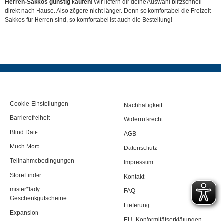
Herren-Sakkos günstig kaufen
! Wir liefern dir deine Auswahl blitzschnell
direkt nach Hause. Also zögere nicht länger. Denn so komfortabel die Freizeit-
Sakkos für Herren sind, so komfortabel ist auch die Bestellung!
Cookie-Einstellungen
Nachhaltigkeit
Barrierefreiheit
Widerrufsrecht
Blind Date
AGB
Much More
Datenschutz
Teilnahmebedingungen
Impressum
StoreFinder
Kontakt
mister*lady
FAQ
Geschenkgutscheine
Lieferung
Expansion
EU- Konformitätserklärungen