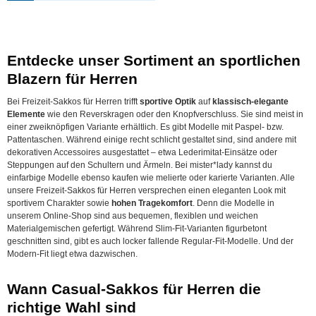
Entdecke unser Sortiment an sportlichen
Blazern für Herren
Bei Freizeit-Sakkos für Herren trifft
sportive Optik
auf
klassisch-elegante
Elemente
wie den Reverskragen oder den Knopfverschluss. Sie sind meist in
einer zweiknöpfigen Variante erhältlich. Es gibt Modelle mit Paspel- bzw.
Pattentaschen. Während einige recht schlicht gestaltet sind, sind andere mit
dekorativen Accessoires ausgestattet – etwa Lederimitat-Einsätze oder
Steppungen auf den Schultern und Ärmeln. Bei mister*lady kannst du
einfarbige Modelle ebenso kaufen wie melierte oder karierte Varianten. Alle
unsere Freizeit-Sakkos für Herren versprechen einen eleganten Look mit
sportivem Charakter sowie
hohen Tragekomfort
. Denn die Modelle in
unserem Online-Shop sind aus bequemen, flexiblen und weichen
Materialgemischen gefertigt. Während Slim-Fit-Varianten figurbetont
geschnitten sind, gibt es auch locker fallende Regular-Fit-Modelle. Und der
Modern-Fit liegt etwa dazwischen.
Wann Casual-Sakkos für Herren die
richtige Wahl sind