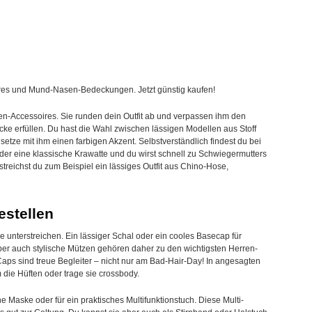
oires und Mund-Nasen-Bedeckungen. Jetzt günstig kaufen!
ren-Accessoires. Sie runden dein Outfit ab und verpassen ihm den
ecke erfüllen. Du hast die Wahl zwischen lässigen Modellen aus Stoff
tze mit ihm einen farbigen Akzent. Selbstverständlich findest du bei
r eine klassische Krawatte und du wirst schnell zu Schwiegermutters
streichst du zum Beispiel ein lässiges Outfit aus Chino-Hose,
estellen
unterstreichen. Ein lässiger Schal oder ein cooles Basecap für
er auch stylische Mützen gehören daher zu den wichtigsten Herren-
Caps sind treue Begleiter – nicht nur am Bad-Hair-Day! In angesagten
 die Hüften oder trage sie crossbody.
Maske oder für ein praktisches Multifunktionstuch. Diese Multi-