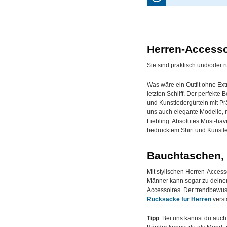
Herren-Accessoi
Sie sind praktisch und/oder
Was wäre ein Outfit ohne Ext
letzten Schliff. Der perfekt
und Kunstledergürteln mit Pr
uns auch elegante Modelle, 
Liebling. Absolutes Must-have
bedrucktem Shirt und Kunstl
Bauchtaschen, G
Mit stylischen Herren-Access
Männer kann sogar zu deinem
Accessoires. Der trendbewuss
Rucksäcke für Herren
verst
Tipp
: Bei uns kannst du auch