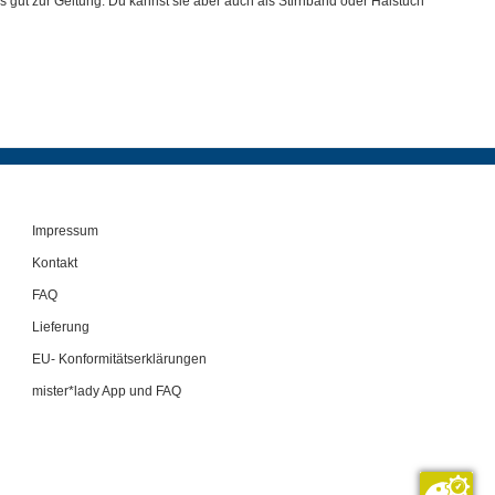
ut zur Geltung. Du kannst sie aber auch als Stirnband oder Halstuch
Impressum
Kontakt
FAQ
Lieferung
EU- Konformitätserklärungen
mister*lady App und FAQ