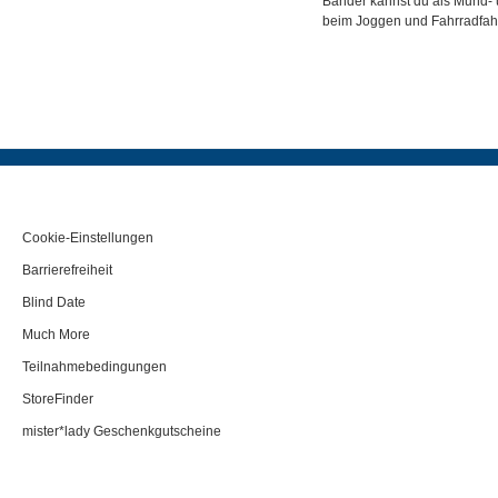
Bänder kannst du als Mund- 
beim Joggen und Fahrradfah
Cookie-Einstellungen
Barrierefreiheit
Blind Date
Much More
Teilnahmebedingungen
StoreFinder
mister*lady Geschenkgutscheine