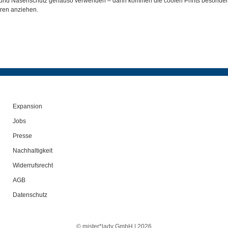
und Nasenschutz genauso verwenden – dann kommen die coolen Prints besonders g
ren anziehen.
Expansion
Jobs
Presse
Nachhaltigkeit
Widerrufsrecht
AGB
Datenschutz
© mister*lady GmbH | 2026