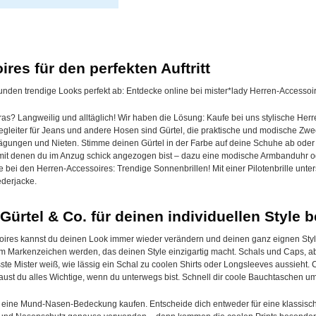
res für den perfekten Auftritt
 runden trendige Looks perfekt ab: Entdecke online bei mister*lady Herren-Access
ras? Langweilig und alltäglich! Wir haben die Lösung: Kaufe bei uns stylische Her
e Begleiter für Jeans und andere Hosen sind Gürtel, die praktische und modische Zw
ägungen und Nieten. Stimme deinen Gürtel in der Farbe auf deine Schuhe ab oder se
mit denen du im Anzug schick angezogen bist – dazu eine modische Armbanduhr ode
 bei den Herren-Accessoires: Trendige Sonnenbrillen! Mit einer Pilotenbrille unter
ederjacke.
ürtel & Co. für deinen individuellen Style b
oires kannst du deinen Look immer wieder verändern und deinen ganz eignen Style 
 Markenzeichen werden, das deinen Style einzigartig macht. Schals und Caps, ab
te Mister weiß, wie lässig ein Schal zu coolen Shirts oder Longsleeves aussieht. 
aust du alles Wichtige, wenn du unterwegs bist. Schnell dir coole Bauchtaschen um
 eine Mund-Nasen-Bedeckung kaufen. Entscheide dich entweder für eine klassische 