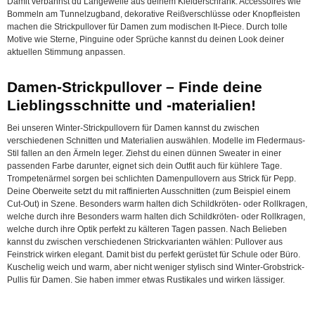
Damit verbannst du Langeweile aus deinem Kleiderschrank. Accessoires wie
Bommeln am Tunnelzugband, dekorative Reißverschlüsse oder Knopfleisten
machen die Strickpullover für Damen zum modischen It-Piece. Durch tolle
Motive wie Sterne, Pinguine oder Sprüche kannst du deinen Look deiner
aktuellen Stimmung anpassen.
Damen-Strickpullover – Finde deine
Lieblingsschnitte und -materialien!
Bei unseren Winter-Strickpullovern für Damen kannst du zwischen
verschiedenen Schnitten und Materialien auswählen. Modelle im Fledermaus-
Stil fallen an den Ärmeln leger. Ziehst du einen dünnen Sweater in einer
passenden Farbe darunter, eignet sich dein Outfit auch für kühlere Tage.
Trompetenärmel sorgen bei schlichten Damenpullovern aus Strick für Pepp.
Deine Oberweite setzt du mit raffinierten Ausschnitten (zum Beispiel einem
Cut-Out) in Szene. Besonders warm halten dich Schildkröten- oder Rollkragen,
welche durch ihre
Besonders warm halten dich Schildkröten- oder Rollkragen,
welche durch ihre Optik perfekt zu kälteren Tagen passen.
Nach Belieben
kannst du zwischen verschiedenen Strickvarianten wählen: Pullover aus
Feinstrick wirken elegant. Damit bist du perfekt gerüstet für Schule oder Büro.
Kuschelig weich und warm, aber nicht weniger stylisch sind Winter-Grobstrick-
Pullis für Damen. Sie haben immer etwas Rustikales und wirken lässiger.