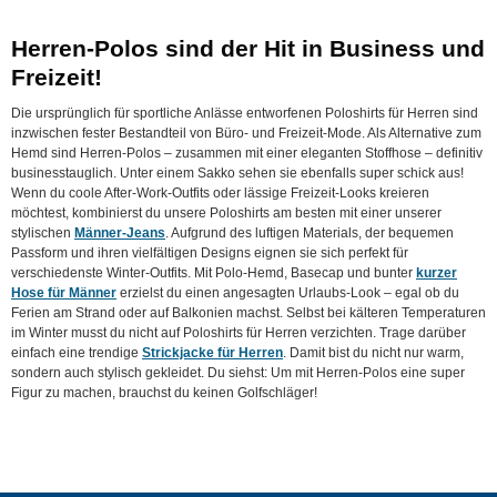
Herren-Polos sind der Hit in Business und
Freizeit!
Die ursprünglich für sportliche Anlässe entworfenen Poloshirts für Herren sind
inzwischen fester Bestandteil von Büro- und Freizeit-Mode. Als Alternative zum
Hemd sind Herren-Polos – zusammen mit einer eleganten Stoffhose – definitiv
businesstauglich. Unter einem Sakko sehen sie ebenfalls super schick aus!
Wenn du coole After-Work-Outfits oder lässige Freizeit-Looks kreieren
möchtest, kombinierst du unsere Poloshirts am besten mit einer unserer
stylischen
Männer-Jeans
. Aufgrund des luftigen Materials, der bequemen
Passform und ihren vielfältigen Designs eignen sie sich perfekt für
verschiedenste Winter-Outfits. Mit Polo-Hemd, Basecap und bunter
kurzer
Hose für Männer
erzielst du einen angesagten Urlaubs-Look – egal ob du
Ferien am Strand oder auf Balkonien machst. Selbst bei kälteren Temperaturen
im Winter musst du nicht auf Poloshirts für Herren verzichten. Trage darüber
einfach eine trendige
Strickjacke für Herren
. Damit bist du nicht nur warm,
sondern auch stylisch gekleidet. Du siehst: Um mit Herren-Polos eine super
Figur zu machen, brauchst du keinen Golfschläger!