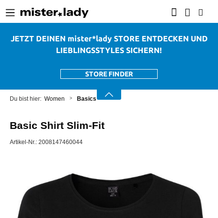
alt springen
JETZT DEINEN mister*lady STORE ENTDECKEN UND
LIEBLINGSSTYLES SICHERN!
STORE FINDER
Women
Basics
Basic Shirt Slim-Fit
Artikel-Nr.:
2008147460044
Bildergalerie überspringen